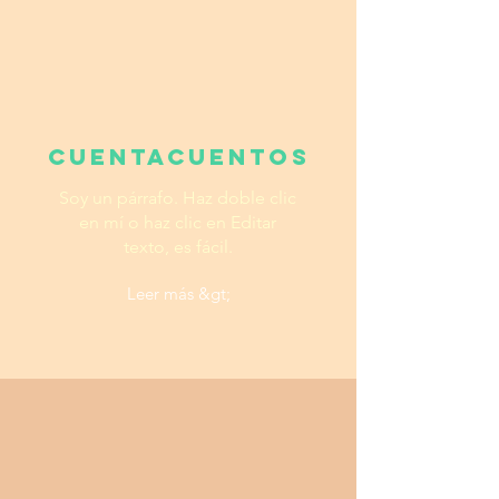
Cuentacuentos
Soy un párrafo. Haz doble clic
en mí o haz clic en Editar
texto, es fácil.
Leer más &gt;