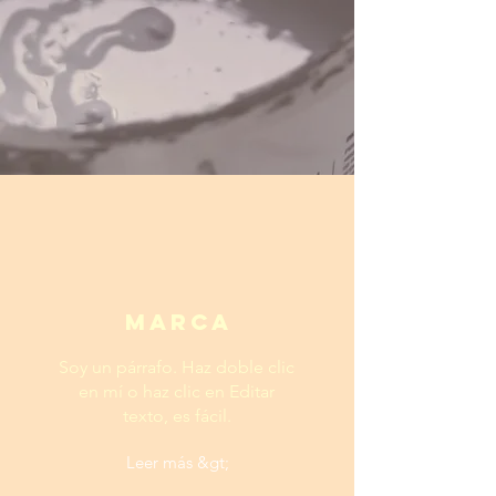
Marca
Soy un párrafo. Haz doble clic
en mí o haz clic en Editar
texto, es fácil.
Leer más &gt;