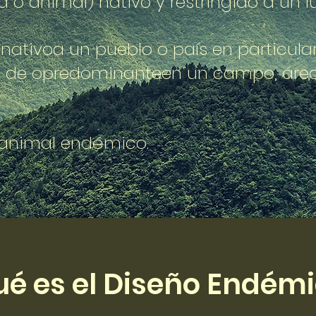
a o animal) nativo y restringido a un l
.
o
nativo
a un pueblo o país en particular
a de o
predominante
en un campo, área
 animal endémico.
é es el Diseño Endém