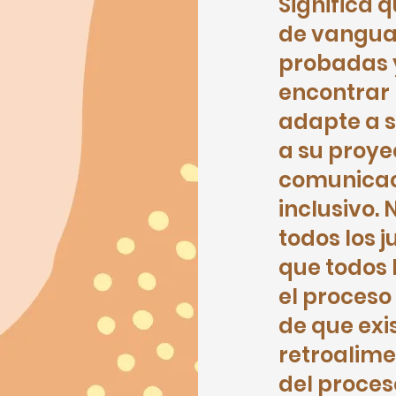
Significa 
de vanguar
probadas 
encontrar 
adapte a s
a su proyec
comunicaci
inclusivo.
todos los 
que todos 
el proceso
de que exi
retroalime
del proces