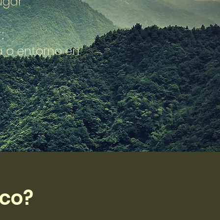
ugar
;
 o entorno en
ico?