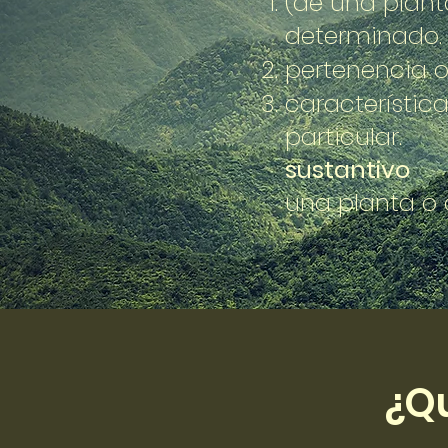
(de una plant
determinado
pertenencia 
característic
particular.
sustantivo
una planta o
¿Qu