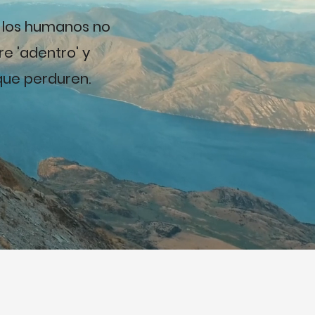
 los humanos no
e 'adentro' y
que perduren.