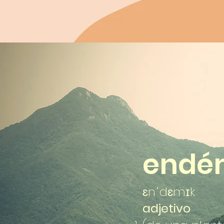
endé
ɛnˈdɛmɪk
adjetivo