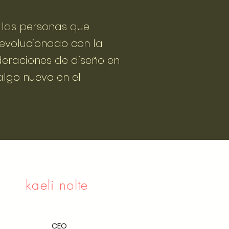
 las personas que
n evolucionado con la
ideraciones de diseño en
algo nuevo en el
kaeli nolte
CEO