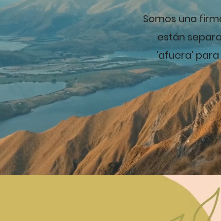
Somos una firm
están separa
'afuera' par