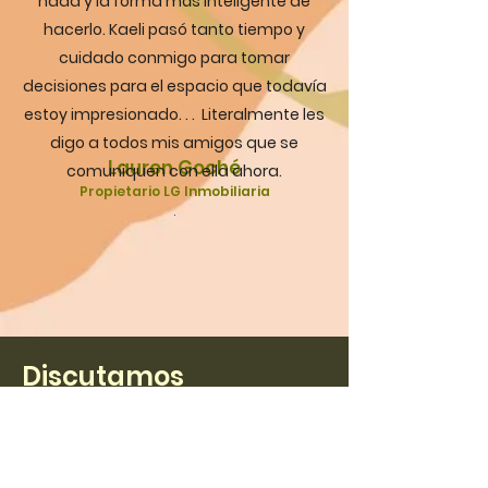
nada y la forma más inteligente de
hacerlo. Kaeli pasó tanto tiempo y
cuidado conmigo para tomar
decisiones para el espacio que todavía
estoy impresionado. . . Literalmente les
digo a todos mis amigos que se
Lauren Goché
comuniquen con ella ahora.
Propietario LG Inmobiliaria
.
Discutamos
Tu próximo proyecto
Complete el formulario, o envíenos un
correo electrónico a