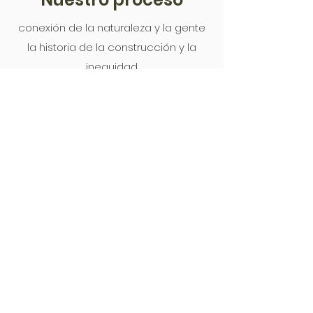
conexión de la naturaleza y la gente
la historia de la construcción y la
inequidad
nuestro proceso y compromiso
Da vida a tu proyecto.
Cuéntanos tu idea hoy.
Iniciar la conversación