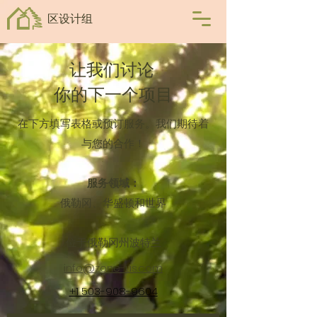
区设计组
让我们讨论
你的下一个项目
在下方填写表格或预订服务
。我们期待着
与您的合作！
服务领域：
俄勒冈、华盛顿和世界
位于俄勒冈州波特兰
info@zone-us.com
+1 503-908-9604