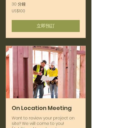
30 分鐘
100
US$100
美
元
立即預訂
On Location Meeting
Want to review your project on
site? We will come to you!