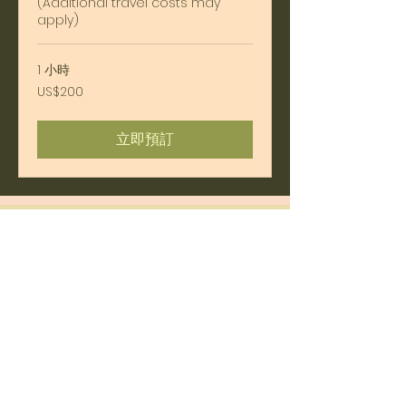
(Additional travel costs may
apply)
1 小時
200
US$200
美
元
立即預訂
Gift Time with an
Architect
SHOP NOW