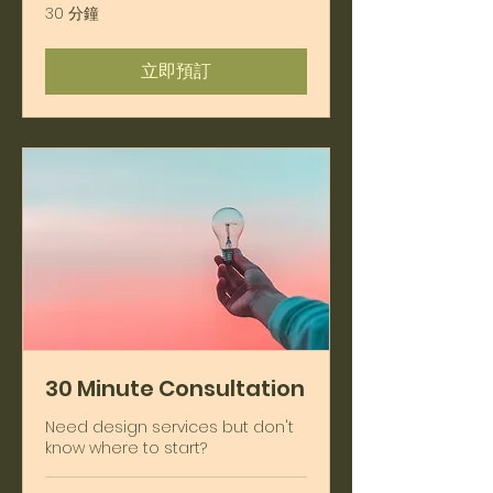
30 分鐘
立即預訂
30 Minute Consultation
Need design services but don't
know where to start?