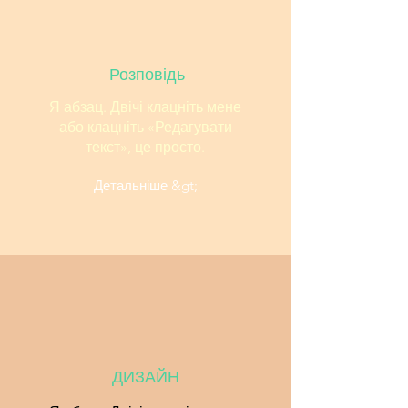
Розповідь
Я абзац. Двічі клацніть мене
або клацніть «Редагувати
текст», це просто.
Детальніше &gt;
ДИЗАЙН