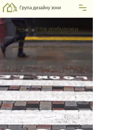
Група дизайну зони
Ремонт та добудова
Я абзац. Натисніть тут, щоб додати
власний текст і відредагувати мене.