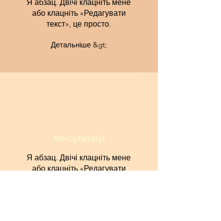
Я абзац. Двічі клацніть мене
або клацніть «Редагувати
текст», це просто.
Детальніше &gt;
Консультації
Я абзац. Двічі клацніть мене
або клацніть «Редагувати
текст», це просто.
Детальніше &gt;
Go from this...