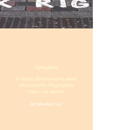
брендинг
Я абзац. Двічі клацніть мене
або клацніть «Редагувати
текст», це просто.
Детальніше &gt;