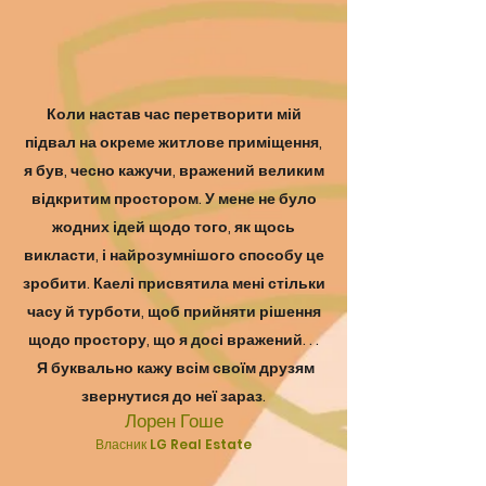
Коли настав час перетворити мій
підвал на окреме житлове приміщення,
я був, чесно кажучи, вражений великим
відкритим простором. У мене не було
жодних ідей щодо того, як щось
викласти, і найрозумнішого способу це
зробити. Каелі присвятила мені стільки
часу й турботи, щоб прийняти рішення
щодо простору, що я досі вражений. . .
Я буквально кажу всім своїм друзям
звернутися до неї зараз.
Лорен Гоше
.
Власник LG Real Estate