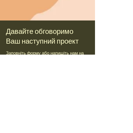
Давайте обговоримо
Ваш наступний проект
Заповніть форму або напишіть нам на
адресу
почати розмову.
Зони обслуговування:
Орегон, Вашингтон і за його межами!
Ім&#39;я