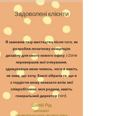
Задоволені клієнти
Я замовив твір мистецтва після того, як
розробив початкову концепцію
дизайну для свого нового офісу, і Zone
перевершив мої очікування,
здивувавши мене чимось, чого я навіть
не знав, що хочу. Каелі зібрала те, що я
з гордістю можу показати всім; мої
співробітники, моя родина, навіть
генеральний директор Ford.
Шелбі Рід
президент
Автомобільна група світового класу