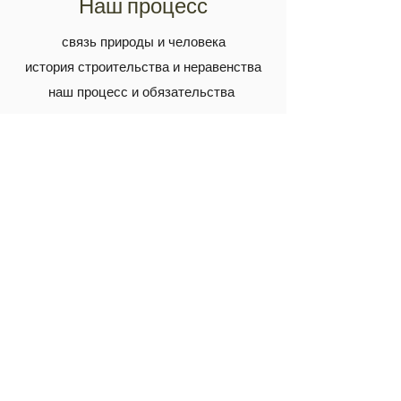
Наш процесс
связь природы и человека
история строительства и неравенства
наш процесс и обязательства
Воплотите свой проект в
жизнь.
Расскажите нам о своей идее
сегодня.
Начать разговор