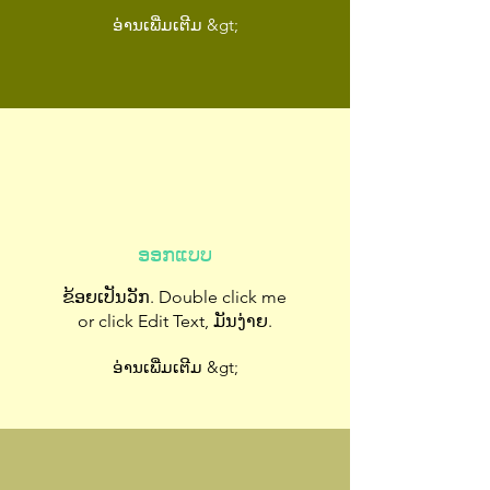
ອ່ານເພີ່ມເຕີມ &gt;
ອອກ​ແບບ
ຂ້ອຍເປັນວັກ. Double click me
or click Edit Text, ມັນງ່າຍ.
ອ່ານເພີ່ມເຕີມ &gt;