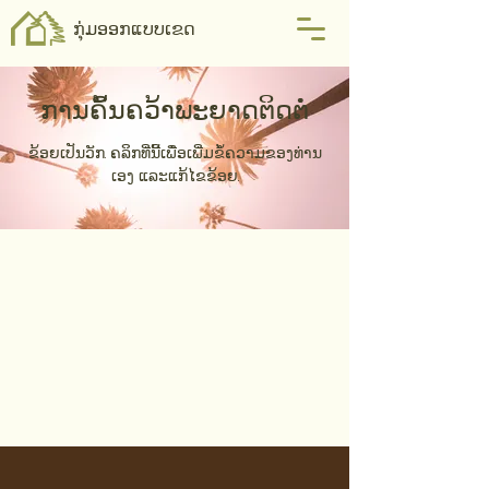
ກຸ່ມອອກແບບເຂດ
ການຄົ້ນຄວ້າພະຍາດຕິດຕໍ່
ຂ້ອຍເປັນວັກ. ຄລິກທີ່ນີ້ເພື່ອເພີ່ມຂໍ້ຄວາມຂອງທ່ານ
ເອງ ແລະແກ້ໄຂຂ້ອຍ.