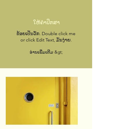
ໃຫ້ຄໍາປຶກສາ
ຂ້ອຍເປັນວັກ. Double click me
or click Edit Text, ມັນງ່າຍ.
ອ່ານເພີ່ມເຕີມ &gt;