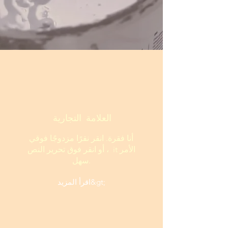
العلامة التجارية
أنا فقرة. انقر نقرًا مزدوجًا فوقي
أو انقر فوق تحرير النص ، it الأمر
سهل.
اقرأ المزيد&gt;