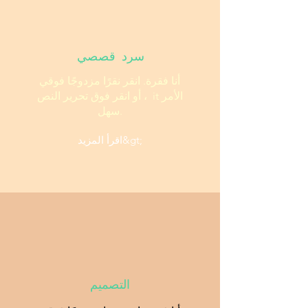
سرد قصصي
أنا فقرة. انقر نقرًا مزدوجًا فوقي
أو انقر فوق تحرير النص ، it الأمر
سهل.
اقرأ المزيد&gt;
التصميم