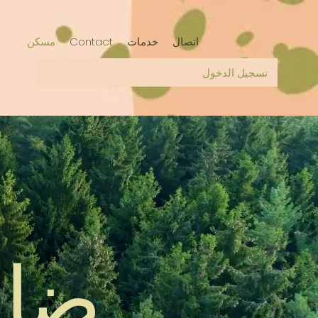
اتصال
خدمات
Contact
مسكن
تسجيل الدخول
ض
ا
ش