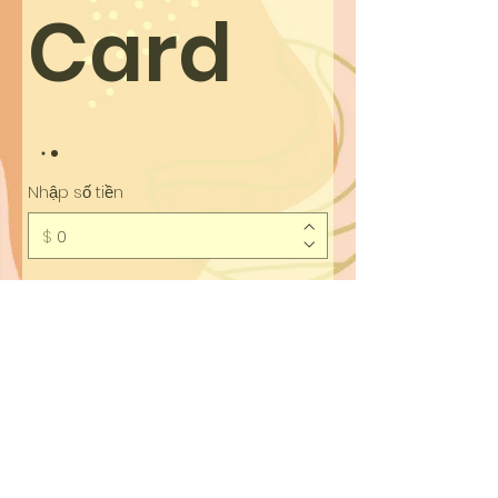
Card
Nhập số tiền
$
Số lượng
Mua ngay