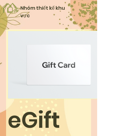
Nhóm thiết kế khu
vực
eGift