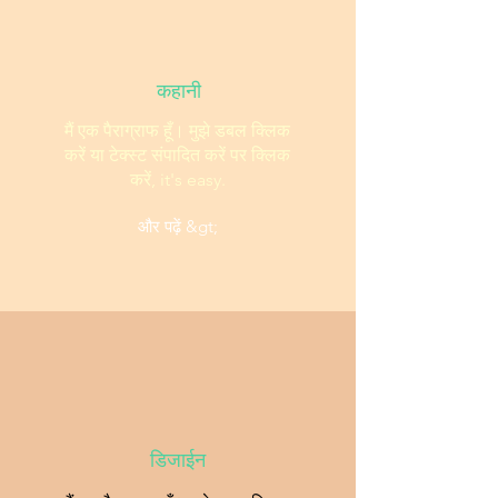
कहानी
मैं एक पैराग्राफ हूँ। मुझे डबल क्लिक
करें या टेक्स्ट संपादित करें पर क्लिक
करें, it's easy.
और पढ़ें &gt;
डिजाईन