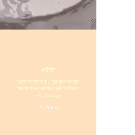
ब्रांडिंग
मैं एक पैराग्राफ हूँ। मुझे डबल क्लिक
करें या टेक्स्ट संपादित करें पर क्लिक
करें, it's easy.
और पढ़ें &gt;