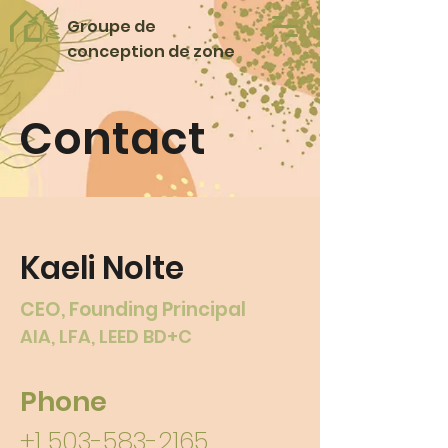
Groupe de
conception de zone
Contact
Kaeli Nolte
CEO, Founding Principal
AIA, LFA, LEED BD+C
Phone
+1 503-583-2165