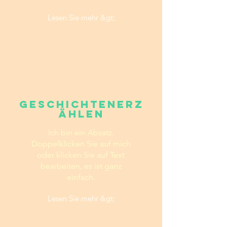
Lesen Sie mehr &gt;
Geschichtenerz
ählen
Ich bin ein Absatz.
Doppelklicken Sie auf mich
oder klicken Sie auf Text
bearbeiten, es ist ganz
einfach.
Lesen Sie mehr &gt;