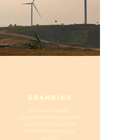
Branding
Ich bin ein Absatz.
Doppelklicken Sie auf mich
oder klicken Sie auf Text
bearbeiten, es ist ganz
einfach.