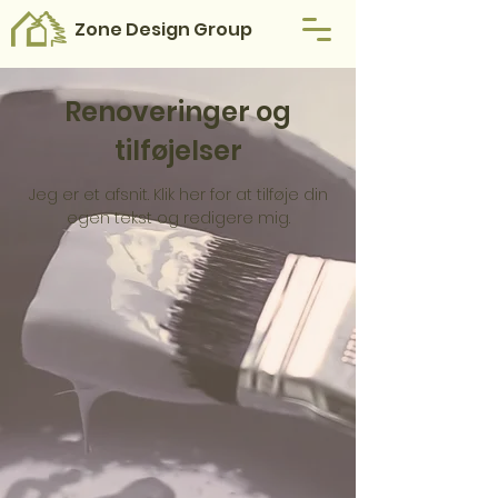
Zone Design Group
Renoveringer og
tilføjelser
Jeg er et afsnit. Klik her for at tilføje din
egen tekst og redigere mig.