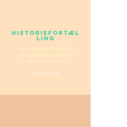
Historiefortæl
ling
Jeg er et afsnit. Dobbeltklik
på mig eller klik på Rediger
tekst, det er nemt.
Læs mere &gt;