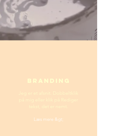
Branding
Jeg er et afsnit. Dobbeltklik
på mig eller klik på Rediger
tekst, det er nemt.
Læs mere &gt;