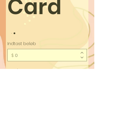
Card
Indtast beløb
$
Antal
Køb nu